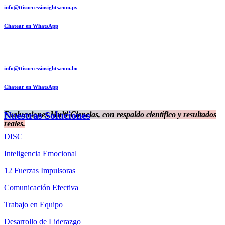
info@ttisuccessinsights.com.py
Chatear en WhatsApp
info@ttisuccessinsights.com.bo
Chatear en WhatsApp
Nuestras Soluciones
Evaluaciones Multi-Ciencias, con respaldo científico y resultados
reales.
DISC
Inteligencia Emocional
12 Fuerzas Impulsoras
Comunicación Efectiva
Trabajo en Equipo
Desarrollo de Liderazgo