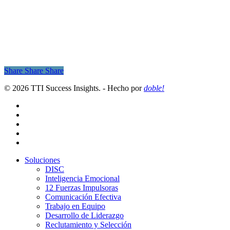
Share
Share
Share
© 2026 TTI Success Insights. - Hecho por
doble!
x-
twitter
facebook
linkedin
youtube
instagram
Close
Soluciones
Menu
DISC
Inteligencia Emocional
12 Fuerzas Impulsoras
Comunicación Efectiva
Trabajo en Equipo
Desarrollo de Liderazgo
Reclutamiento y Selección