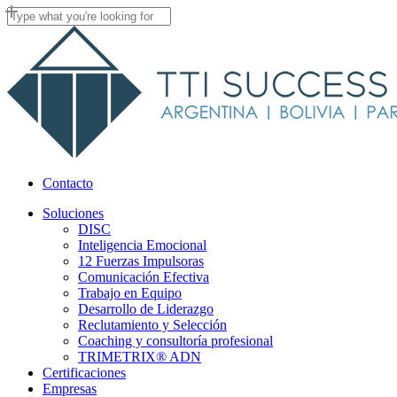
Skip
to
Close
main
Search
content
Contacto
Menu
Soluciones
DISC
Inteligencia Emocional
12 Fuerzas Impulsoras
Comunicación Efectiva
Trabajo en Equipo
Desarrollo de Liderazgo
Reclutamiento y Selección
Coaching y consultoría profesional
TRIMETRIX® ADN
Certificaciones
Empresas